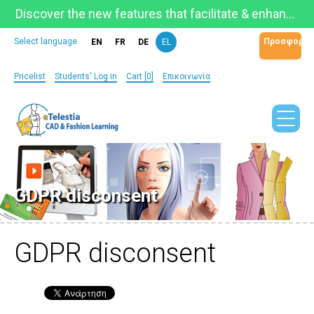
Discover the new features that facilitate & enhance learning on the newly updated Telestia Learning Space!
Προσφορά
Select language
EN
FR
DE
EL
Pricelist
Students' Log in
Cart [0]
Επικοινωνία
GDPR disconsent
GDPR disconsent