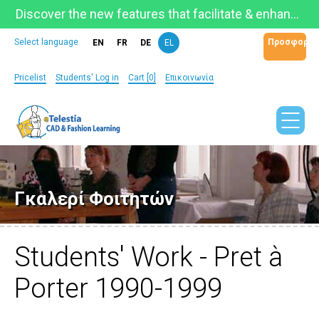
Discover the new features that facilitate & enhance learning on the newly updated Telestia Learning Space!
Προσφορά
Select language
EN
FR
DE
EL
Pricelist
Students' Log in
Cart [0]
Επικοινωνία
Γκαλερί Φοιτητών
Students' Work - Pret à
Porter 1990-1999