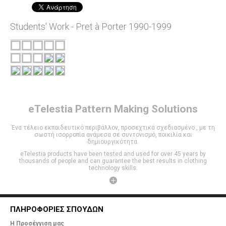
Students' Work - Pret à Porter 1990-1999
eTelestia
Pattern Making Solutions
Ένα τέλειο εκπαιδευτικό περιβάλλον, προσεχτικά σχεδιασμένο , με τη
σωστή ισορροπία ανάμεσα σε συντονισμό, ποικιλία και
δημιουργικότητα.
eTelestia products have been tested and used for over 45 years by
thousands of people and can guarantee the best results in clothing
technology skills.
ΠΛΗΡΟΦΟΡΙΕΣ ΣΠΟΥΔΩΝ
Η Προσέγγιση μας