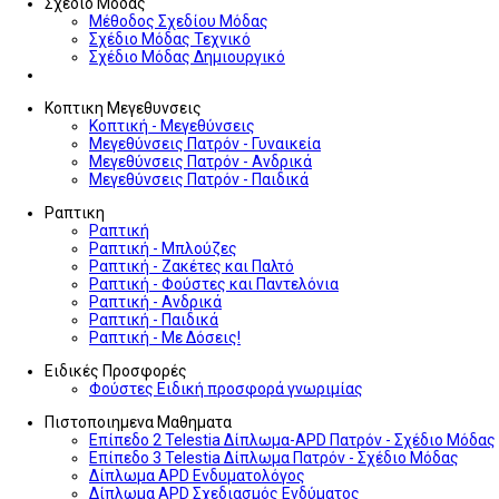
Σχεδιο Μοδας
Μέθοδος Σχεδίου Μόδας
Σχέδιο Μόδας Τεχνικό
Σχέδιο Μόδας Δημιουργικό
Κοπτικη Μεγεθυνσεις
Κοπτική - Μεγεθύνσεις
Μεγεθύνσεις Πατρόν - Γυναικεία
Μεγεθύνσεις Πατρόν - Ανδρικά
Μεγεθύνσεις Πατρόν - Παιδικά
Ραπτικη
Ραπτική
Ραπτική - Μπλούζες
Ραπτική - Ζακέτες και Παλτό
Ραπτική - Φούστες και Παντελόνια
Ραπτική - Ανδρικά
Ραπτική - Παιδικά
Ραπτική - Με Δόσεις!
Ειδικές Προσφορές
Φούστες Ειδική προσφορά γνωριμίας
Πιστοποιημενα Μαθηματα
Επίπεδο 2 Telestia Δίπλωμα-APD Πατρόν - Σχέδιο Μόδας
Επίπεδο 3 Telestia Δίπλωμα Πατρόν - Σχέδιο Μόδας
Δίπλωμα APD Ενδυματολόγος
Δίπλωμα APD Σχεδιασμός Ενδύματος