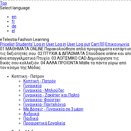
Top
Select language
en
fr
de
el
eTelestia Fashion Learning
Pricelist
Students' Log in
User Log in
User Log out
Cart [0]
Επικοινωνία
01
ΜΑΘΗΜΑΤΑ ONLINE
Παρακολούθησε απλά προγραμματα κατάρτιση
τις δεξιότητές σου.
02
ΠΤΥΧΙΑ & ΔΙΠΛΩΜΑΤΑ
Σπούδασε online και α
ένα επαγγελματικό Πτυχίο.
03
ΛΟΓΙΣΜΙΚΟ CAD
Δημιούργησε τις
δικές σου κολλεξιόν.
04
ΑΛΛΑ ΠΡΟΪΟΝΤΑ
Μάθε τα πάντα γύρω από
τον κόσμο της Μόδας.
Κοπτικη - Πατρον
Κοπτική - Πατρόν
Γυναικεία
Γυναικεία - Μπλούζες
Γυναικεία - Ζακέτες και Παλτό
Γυναικεία- Φούστες
Γυναικεία- Παντελόνια
Με Δόσεις - Γυναικεία σε 3 μέρη
Ανδρικά
Παιδικά
Προαιρετικά Εργαλεία