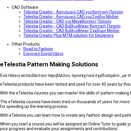
CAD Software
Telestia Creator - Λογισμικό CAD για Κοπτική-Πατρόν
Telestia Creator - Λογισμικό CAD για Σχέδιο Μόδας
Telestia Creator - CAD για Μεγεθύνσεις Πατρόν
Telestia Creator - CAD Bιβλιοθήκες Κοπτική-Πατρόν
Telestia Creator - CAD Βιβλιοθήκες Σχεδίων Μόδας
Telestia Creator Plus MTM solution for Designers
Other Products
Road to Fashion
Εικονικό Εργοστάσιο
eTelestia
Pattern Making Solutions
Ένα τέλειο εκπαιδευτικό περιβάλλον, προσεχτικά σχεδιασμένο , με τ
eTelestia products have been tested and used for over 45 years by thous
With the eTelestia courses you can master the skills of pattern making 
The eTelestia courses have been tried on thousands of users for more t
for speeding up the learning process.
With eTelestia you can learn how to create any fashion design and patte
When you start a course you will be assigned an Online Tutor to guide y
your progress and evaluate your assignments and contributions.