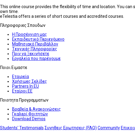
This online course provides the flexibility of time and location. You ca
own time.
eTelestia offers a series of short courses and accredited courses.
Πληροφοριες Σπουδων
Η Προσέγγιση μας
Εκπαιδευτικό Περιεχόμενο
Μαθησιακό Περιβάλλον
Tεχνικές Πληροφορίες
Πριν να Ξεκινήσετε
Εργαλεία που παρέχουμε
Ποιοι Ειμαστε
Εταιρεία
Χρήσιμες Σελίδες
Partners In EU
Εταίροι ΕΕ
Ποιοτητα Προγραμματων
Βραβεία & Ανακοινώσεις
Γκαλερί Φοιτητών
Download Demos
Students' Testimonials
Συνηθεις Ερωτησεις (FAQ)
Community
Επικοι