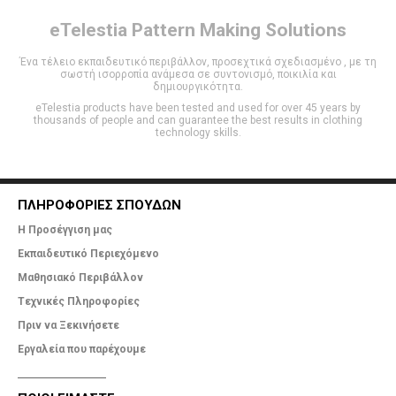
eTelestia
Pattern Making Solutions
Ένα τέλειο εκπαιδευτικό περιβάλλον, προσεχτικά σχεδιασμένο , με τη
σωστή ισορροπία ανάμεσα σε συντονισμό, ποικιλία και
δημιουργικότητα.
eTelestia products have been tested and used for over 45 years by
thousands of people and can guarantee the best results in clothing
technology skills.
ΠΛΗΡΟΦΟΡΙΕΣ ΣΠΟΥΔΩΝ
Η Προσέγγιση μας
Εκπαιδευτικό Περιεχόμενο
Μαθησιακό Περιβάλλον
Tεχνικές Πληροφορίες
Πριν να Ξεκινήσετε
Εργαλεία που παρέχουμε