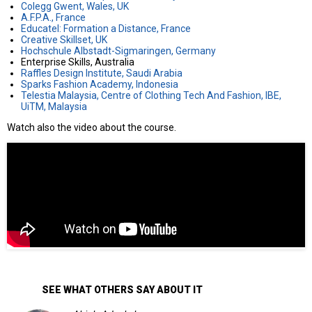
Colegg Gwent, Wales, UK
A.F.P.A., France
Educatel: Formation a Distance, France
Creative Skillset, UK
Hochschule Albstadt-Sigmaringen, Germany
Enterprise Skills, Australia
Raffles Design Institute, Saudi Arabia
Sparks Fashion Academy, Indonesia
Telestia Malaysia, Centre of Clothing Tech And Fashion, IBE,
UiTM, Malaysia
Watch also the video about the course.
SEE WHAT OTHERS SAY ABOUT IT