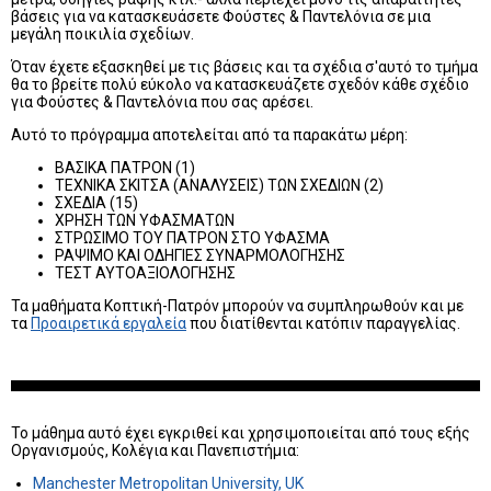
βάσεις για να κατασκευάσετε Φούστες & Παντελόνια σε μια
μεγάλη ποικιλία σχεδίων.
Όταν έχετε εξασκηθεί με τις βάσεις και τα σχέδια σ'αυτό το τμήμα
θα το βρείτε πολύ εύκολο να κατασκευάζετε σχεδόν κάθε σχέδιο
για Φούστες & Παντελόνια που σας αρέσει.
Αυτό το πρόγραμμα αποτελείται από τα παρακάτω μέρη:
ΒΑΣΙΚΑ ΠΑΤΡΟΝ (1)
ΤΕΧΝΙΚΑ ΣΚΙΤΣΑ (ΑΝΑΛΥΣΕΙΣ) ΤΩΝ ΣΧΕΔΙΩΝ (2)
ΣΧΕΔΙΑ (15)
ΧΡΗΣΗ ΤΩΝ ΥΦΑΣΜΑΤΩΝ
ΣΤΡΩΣΙΜΟ ΤΟΥ ΠΑΤΡΟΝ ΣΤΟ ΥΦΑΣΜΑ
ΡΑΨΙΜΟ ΚΑΙ ΟΔΗΓΙΕΣ ΣΥΝΑΡΜΟΛΟΓΗΣΗΣ
ΤΕΣΤ ΑΥΤΟΑΞΙΟΛΟΓΗΣΗΣ
Τα μαθήματα Κοπτική-Πατρόν μπορούν να συμπληρωθούν και με
τα
Προαιρετικά εργαλεία
που διατίθενται κατόπιν παραγγελίας.
Το μάθημα αυτό έχει εγκριθεί και χρησιμοποιείται από τους εξής
Οργανισμούς, Κολέγια και Πανεπιστήμια:
Manchester Metropolitan University, UK