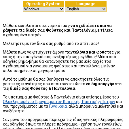
Operating System
Language
Μάθετε εύκολα και οικονομικά
πως να σχεδιάσετε και να
ράψετε τις δικές σας Φούστες και Παντελόνια
με τέλεια
σχεδιασμένα πατρόν.
Μελετήστε με τον δικό σας ρυθμό από το σπίτι σας!
Μάθετε πως να φτιάχνετε άψογα
παντελόνια και φούστες
για
εσάς ή την οικογένειά σας ανεξαρτήτως μεγέθους! Μέσα από
οδηγίες βήμα-βήμα θα κατανοήσετε τις βασικές αρχές του
σχεδιασμού για γυναικείες φούστες και παντελόνια, με έναν
απλοποιημένο και γρήγορο τρόπο.
Αυτό το μάθημα θα σας βοηθήσει να αποκτήσετε όλες τις
ραπτικές ικανότητες που απαιτούνται ώστε
να δημιουργήσετε
τις δικές σας Φούστες & Παντελόνια
.
Το υποτμήμα με Φούστες & Παντελόνια είναι επίσης μέρος του
Ολοκληρωμένου Προγράμματος Κοπτικής-Ραπτικής/Πατρόν
και
του προγράμματος με τα
Γυναικεία
, αλλά μπορεί να μελετηθεί και
ανεξάρτητα.
Σαν μόνο του πρόγραμμα περιέχει τις ίδιες γενικές πληροφορίες
και οδηγίες όπως το πλήρες πρόγραμμα - χρήση των εργαλείων,
μέτρα, οδηγίες ραφής κτλ.- αλλά περιέχει μόνο τις απαραίτητες