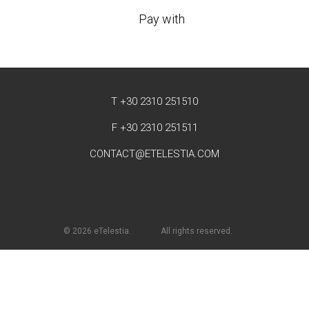
Pay with
T +30 2310 251510
F +30 2310 251511
CONTACT@ETELESTIA.COM
© 2026 eTelestia.
All rights reserved.
Πολιτική Επιστροφής και Ακύρωσης
Όροι χρήσης
Δικαιώματα
Sitemap
Affiliates