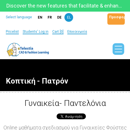
Discover the new features that facilitate & enhance learning on the newly updated Telestia Learning Space!
Προσφορά
Select language
EN
FR
DE
EL
Pricelist
Students' Log in
Cart [0]
Επικοινωνία
Κοπτική - Πατρόν
Γυναικεία- Παντελόνια
Online μαθήματα σχεδιασμού για Γυναικείες Φούστες