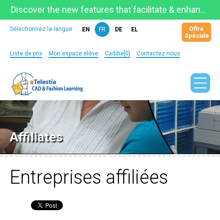
Discover the new features that facilitate & enhance learning on the newly updated Telestia Learning Space!
Offre
Sélectionnez la langue
EN
FR
DE
EL
Spéciale
Liste de prix
Mon espace élève
Caddie[0]
Contactez nous
Affiliates
Entreprises affiliées