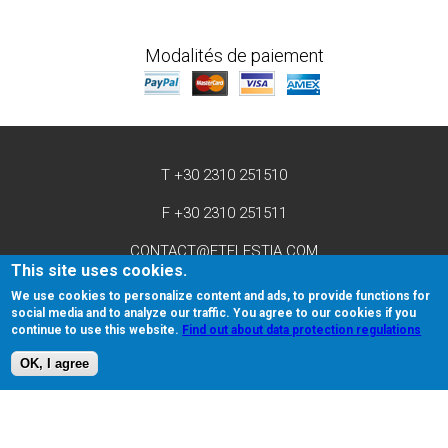
Modalités de paiement
T +30 2310 251510
F +30 2310 251511
CONTACT@ETELESTIA.COM
This site uses cookies.
We use cookies to personalize content and ads, to provide functions for
social media and to analyze our traffic. You agree to our cookies if you
continue to use this website.
Find out about data protection regulations
© 2026 eTelestia.
Tous droits réservés.
OK, I agree
Retour et politique d'annulation
Licence et Droits de reproduction
Politique de Confidentialité
Entreprises affiliées