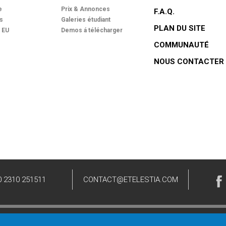
e
Prix & Annonces
F.A.Q.
es
Galeries étudiant
PLAN DU SITE
t EU
Demos á télécharger
COMMUNAUTÉ
NOUS CONTACTER
0 2310 251511
CONTACT@ETELESTIA.COM
tour et politique d'annulation
Licence et Droits de reproduction
Politique d