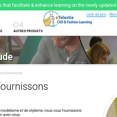
 that facilitate & enhance learning on the newly updated
Liste de prix
Mon 
04
AO
AUTRES PRODUITS
tude
us fournissons
fournissons
 modélisme et de stylisme, nous vous fournissons
er avec nous.