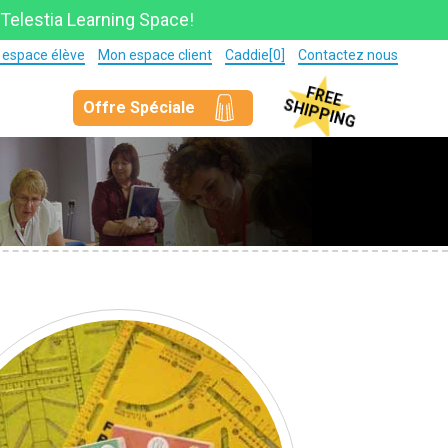
 Telestia Learning Space!
espace élève
Mon espace client
Caddie[0]
Contactez nous
Offre Spéciale