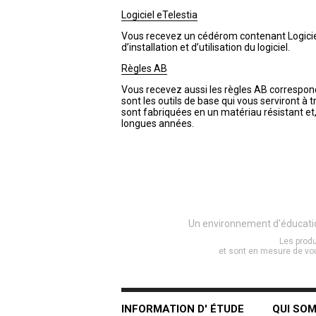
Logiciel eTelestia
Vous recevez un cédérom contenant Logiciel 
d’installation et d’utilisation du logiciel.
Règles AB
Vous recevez aussi les règles AB correspon
sont les outils de base qui vous serviront à 
sont fabriquées en un matériau résistant e
longues années.
Un environnement d'éducation 
Les produ
et sont en mesure de vou
INFORMATION D' ÉTUDE
QUI SO