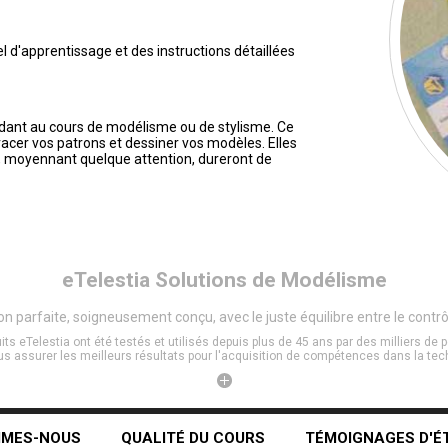
d'apprentissage et des instructions détaillées
dant au cours de modélisme ou de stylisme. Ce
tracer vos patrons et dessiner vos modèles. Elles
t, moyennant quelque attention, dureront de
eTelestia
Solutions de Modélisme
parfaite, soigneusement conçu, avec le juste équilibre entre le contrôle, 
its eTelestia ont été testés et utilisés depuis plus de 45 ans par des milliers de
s assurer les meilleurs résultats pour l'acquisition de compétences dans la tech
MMES-NOUS
QUALITÉ DU COURS
TÉMOIGNAGES D'É