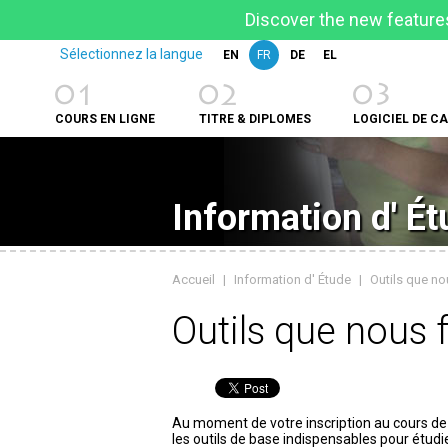
Discover the new features
Sélectionnez la langue
EN
FR
DE
EL
01
02
03
COURS EN LIGNE
TITRE & DIPLOMES
LOGICIEL DE C
Information d' É
Accueil
|
Information d' Étude
|
Outils que no
Outils que nous 
Au moment de votre inscription au cours de
les outils de base indispensables pour étudi