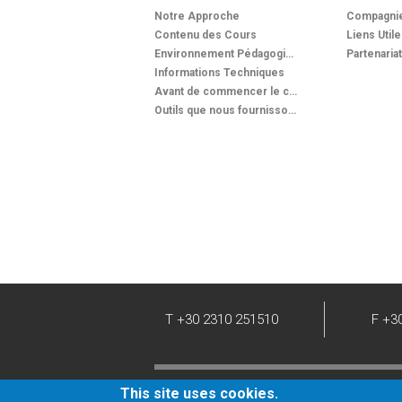
Notre Approche
Compagni
Contenu des Cours
Liens Util
Environnement Pédagogique
Partenaria
Informations Techniques
Avant de commencer le cours
Outils que nous fournissons
T +30 2310 251510
F +3
This site uses cookies.
© 2026 eTelestia.
Tous droits réservés.
Re