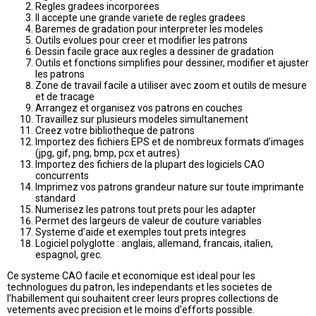
Regles gradees incorporees
Il accepte une grande variete de regles gradees
Baremes de gradation pour interpreter les modeles
Outils evolues pour creer et modifier les patrons
Dessin facile grace aux regles a dessiner de gradation
Outils et fonctions simplifies pour dessiner, modifier et ajuster
les patrons
Zone de travail facile a utiliser avec zoom et outils de mesure
et de tracage
Arrangez et organisez vos patrons en couches
Travaillez sur plusieurs modeles simultanement
Creez votre bibliotheque de patrons
Importez des fichiers EPS et de nombreux formats d’images
(jpg, gif, png, bmp, pcx et autres)
Importez des fichiers de la plupart des logiciels CAO
concurrents
Imprimez vos patrons grandeur nature sur toute imprimante
standard
Numerisez les patrons tout prets pour les adapter
Permet des largeurs de valeur de couture variables
Systeme d’aide et exemples tout prets integres
Logiciel polyglotte : anglais, allemand, francais, italien,
espagnol, grec.
Ce systeme CAO facile et economique est ideal pour les
technologues du patron, les independants et les societes de
l’habillement qui souhaitent creer leurs propres collections de
vetements avec precision et le moins d’efforts possible.