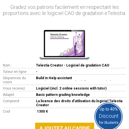
Gradez vos patrons facilement en respectant les
proportions avec le logiciel CAO de gradation eTelestia.
Nom
Telestia Creator - Logiciel de gradation CAO
Tuteur en ligne
-
Séquences du
Build in Help assistant
cours
Requirements:
700 MB hard disc space. Windows
2000 and later. Pentium 3 or AMD Κ6 & above. 512
Vous recevez
Logiciel (incl. 2 online sessions with tutor)
ΜΒ min. Ram memory.
Adapté
Basic pattern grading knowledge
Comprend
La licence des droits d’utilisation du logiciel Telestia
Creator
Up to 40%
Coût
1300 €
Discount
for Students