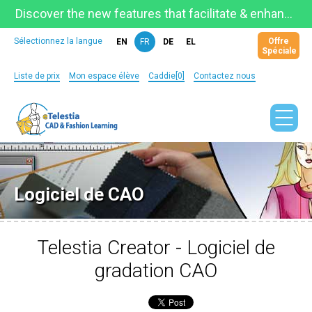
Discover the new features that facilitate & enhance learning on the newly updated Telestia Learning Space!
Offre
Sélectionnez la langue
EN
FR
DE
EL
Spéciale
Liste de prix
Mon espace élève
Caddie[0]
Contactez nous
Logiciel de CAO
Telestia Creator - Logiciel de
gradation CAO