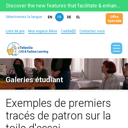
Discover the new features that facilitate & enhance learning on the newly updated Telestia Learning Space!
Offre
Sélectionnez la langue
EN
FR
DE
EL
Spéciale
Liste de prix
Mon espace élève
Caddie[0]
Contactez nous
Galeries étudiant
Exemples de premiers
tracés de patron sur la